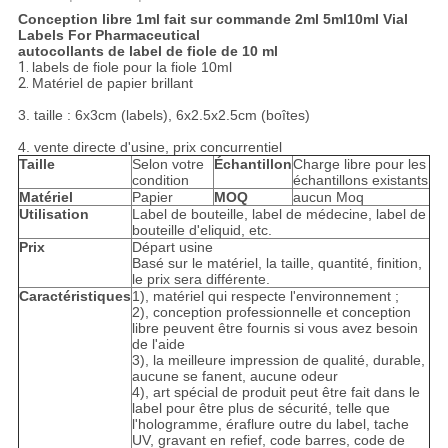
Conception libre 1ml fait sur commande 2ml 5ml10ml Vial
Labels For Pharmaceutical
autocollants de label de fiole de 10 ml
1.
labels de fiole pour la fiole 10ml
2.
Matériel de papier brillant
3. taille : 6x3cm (labels), 6x2.5x2.5cm (boîtes)
4. vente directe d'usine, prix concurrentiel
Taille
Selon votre
Échantillon
Charge libre pour les
condition
échantillons existants
Matériel
Papier
MOQ
aucun Moq
Utilisation
Label de bouteille, label de médecine, label de
bouteille d'eliquid, etc.
Prix
Départ usine
Basé sur le matériel, la taille, quantité, finition,
le prix sera différente.
Caractéristiques
1), matériel qui respecte l'environnement ;
2), conception professionnelle et conception
libre peuvent être fournis si vous avez besoin
de l'aide
3), la meilleure impression de qualité, durable,
aucune se fanent, aucune odeur
4), art spécial de produit peut être fait dans le
label pour être plus de sécurité, telle que
l'hologramme, éraflure outre du label, tache
UV, gravant en refief, code barres, code de