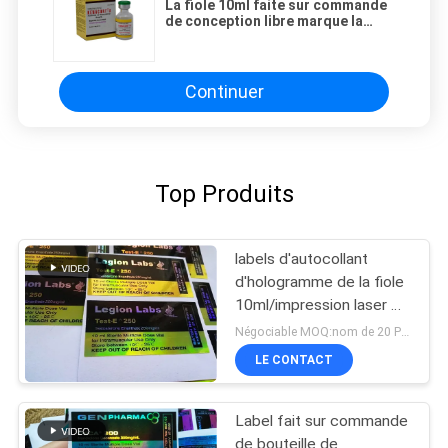
La fiole 10ml faite sur commande
de conception libre marque la
diverse taille pour
pharmaceutique
Continuer
Top Produits
labels d'autocollant
d'hologramme de la fiole
10ml/impression laser De
label bouteille de
Négociable MOQ:nom de 20 PCs
médecine
LE CONTACT
Label fait sur commande
de bouteille de