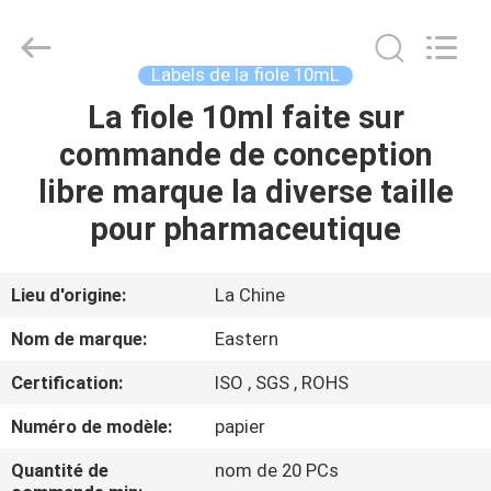
2026
Hjtc
(Xiamen)
Industry
Co.,
Labels de la fiole 10mL
Ltd.
All
Rights
La fiole 10ml faite sur
MAISON
Reserved.
commande de conception
PRODUITS
libre marque la diverse taille
pour pharmaceutique
AU
SUJET
Lieu d'origine:
La Chine
DE
Nom de marque:
Eastern
NOUS
Certification:
ISO , SGS , ROHS
Numéro de modèle:
papier
VISITE
D'USINE
Quantité de
nom de 20 PCs