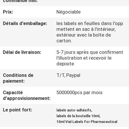
commande min:
Prix:
Négociable
CONTRÔLE
DE
Détails d'emballage:
les labels en feuilles dans l'opp
mettent en sac à l'intérieur,
QUALITÉ
extérieur avec la boîte de
carton.
CONTACTEZ-
Délai de livraison:
5-7 jours après que confirment
l'illustration et recevoir le
NOUS
depisite
Conditions de
T/T, Paypal
NOUVELLES
paiement:
Capacité
5000000pcs par mois
CAS
d'approvisionnement:
Le point fort:
,
labels auto-adhésifs
PLAN
,
labels de la bouteille 10ml
10ml Vial Labels For Pharmaceutical
DU