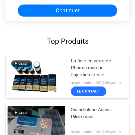
Continuer
Top Produits
La fiole en verre de
Pharma marque
l'injection stérile
imprimant l'emballage
negotionation MOQ:Negotionation
pharmaceutique
LE CONTACT
Oxandrolone Anavar
Pilule orale
negotionation MOQ:Negotionation