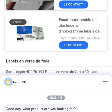
LE CONTACT
Essai imperméable en
plastique E
d'hologramme labels de
fiole 250 en verre
negotionation MOQ:negotionation
LE CONTACT
Labels en verre de fiole
Somatropin HG 176-191 Flacon en verre de 2 ml x 10 avec
étiquettes
eastern
Étiquettes de flacon de flacon d'acétate de tren avec
l'instruction complète de Paer
5:25 AM
Test laser PET 10 ml Étiquettes de flacons en verre
énanthate
Good day, what product are you looking for?