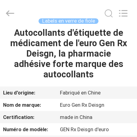
2026
Hjtc
(Xiamen)
Industry
Co.,
Labels en verre de fiole
Ltd.
All
Rights
Autocollants d'étiquette de
MAISON
Reserved.
médicament de l'euro Gen Rx
PRODUITS
Deisgn, la pharmacie
adhésive forte marque des
AU
autocollants
SUJET
DE
Lieu d'origine:
Fabriqué en Chine
NOUS
Nom de marque:
Euro Gen Rx Deisgn
Certification:
made in China
VISITE
Numéro de modèle:
GEN Rx Deisgn d'euro
D'USINE