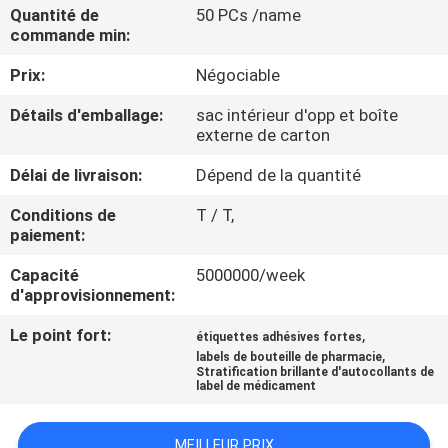
Quantité de
50 PCs /name
commande min:
CONTRÔLE
Prix:
Négociable
DE
QUALITÉ
Détails d'emballage:
sac intérieur d'opp et boîte
externe de carton
CONTACTEZ-
Délai de livraison:
Dépend de la quantité
NOUS
Conditions de
T / T,
paiement:
NOUVELLES
Capacité
5000000/week
d'approvisionnement:
Le point fort:
,
CAS
étiquettes adhésives fortes
,
labels de bouteille de pharmacie
Stratification brillante d'autocollants de
label de médicament
PLAN
DU
MEILLEUR PRIX