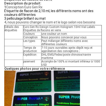
Description du produit:
1
Conception Euro Gen Rx
Étiquette de flacon de 2,10 ml, les différents noms ont des
couleurs différentes
3 pelliculage brillant ou mat
4, nous pouvons changer le nom et le logo selon vos besoins
Détails des
Euro Gen Rx Deisgn Custom Hologram 10ml Vial Labels
étiquettes
Étiquettes de flacons en verre
Couleurs
une couleur un nom
Conception
Nous pouvons concevoir pour vous
Les types
Peut mélanger différents noms avec
différentes couleurs
Temps de
7-10 jours ouvrables après dépôt reçu et
production
approbation des conceptions ;
Expédition
DHL/EMS/Fedex/poste chinoise/navire
maritime
paiement
Acompte de 100% si montant inférieur à 1000
USD
Quelques photos pour votre référence