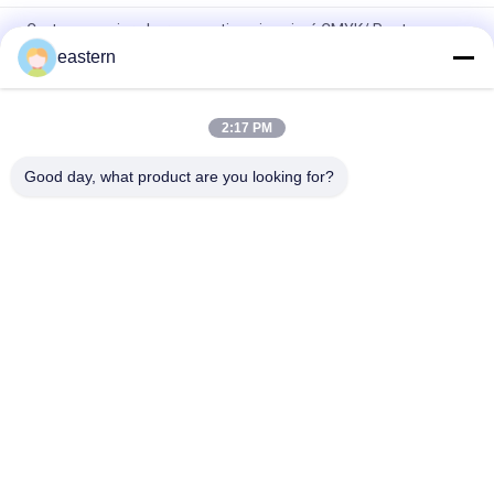
Carte en papier pharmaceutique imprimé CMYK/ Pantone
eastern
Boîtes de flacons de 10 ml personnalisables en papier finition
brillante pour l' emballage des flacons de déca-stéroïdes
2:17 PM
300 g Emballage en papier Vials pharmaceutiques en verre
Boîte de musculation Impression d' étiquettes 10 ml Boîtes
Good day, what product are you looking for?
Catégories populaires
Tous
Labels En Verre De 
Étiquettes Du Flacon
Fiole
Labels De La Fiole 
Labels Faits Sur 
10mL
Commande De Fiole
Boîtes De La Fiole 
Autocollant 
10ml
D'hologramme De 
Sécurité
Boîte 
Label De Bouteille 