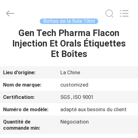
2026
Hjtc
(Xiamen)
Industry
Co.,
Boîtes de la fiole 10ml
Ltd.
All
Rights
Gen Tech Pharma Flacon
MAISON
Reserved.
Injection Et Orals Étiquettes
PRODUITS
Et Boîtes
AU
Lieu d'origine:
La Chine
SUJET
Nom de marque:
customized
DE
Certification:
SGS , ISO 9001
NOUS
Numéro de modèle:
adapté aux besoins du client
VISITE
Quantité de
Négociation
commande min:
D'USINE