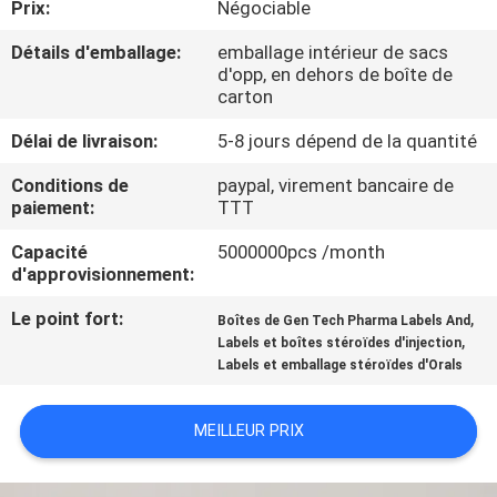
Prix:
Négociable
CONTRÔLE
Détails d'emballage:
emballage intérieur de sacs
d'opp, en dehors de boîte de
DE
carton
QUALITÉ
Délai de livraison:
5-8 jours dépend de la quantité
Conditions de
paypal, virement bancaire de
CONTACTEZ-
paiement:
TTT
NOUS
Capacité
5000000pcs /month
d'approvisionnement:
NOUVELLES
Le point fort:
,
Boîtes de Gen Tech Pharma Labels And
,
Labels et boîtes stéroïdes d'injection
Labels et emballage stéroïdes d'Orals
CAS
MEILLEUR PRIX
PLAN
DU