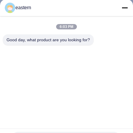
eastern
CONTRÔLE
DE
6:03 PM
QUALITÉ
Good day, what product are you looking for?
CONTACTEZ-
NOUS
NOUVELLES
CAS
PLAN
Conception gratuite 10 ml Vials Boîtes pour les tests de
stéroïdes Cyp Vials Emballage Option de conception
DU
personnalisée