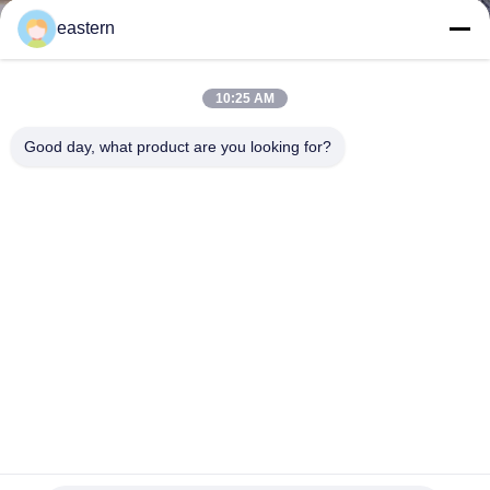
eastern
CONTRÔLE
DE
10:25 AM
QUALITÉ
Good day, what product are you looking for?
CONTACTEZ-
NOUS
NOUVELLES
CAS
PLAN
5 pharmaceutiques PRINCIPALES de la FIOLE TEST-ENA
250 marque CMYK
DU